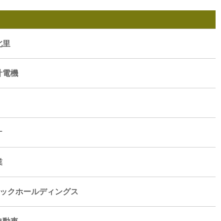
北里
計電機
ケ
業
ダックホールディングス