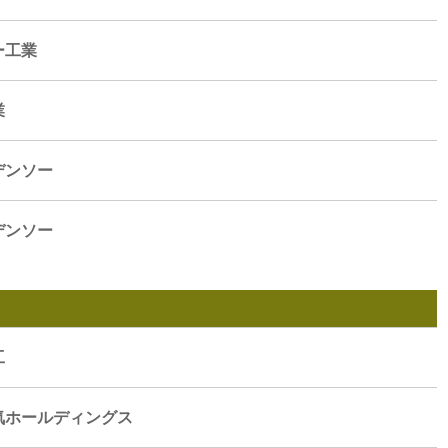
ー工業
業
デンソー
デンソー
工
気ホールディングス