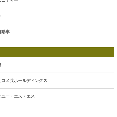
ユニティー
ン
自動車
機
社コメ兵ホールディングス
社ユー・エス・エス
キ