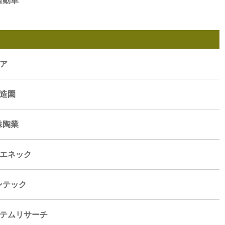
自動車
リア
阜造園
殊陶業
ーエネック
ンテック
ステムリサーチ