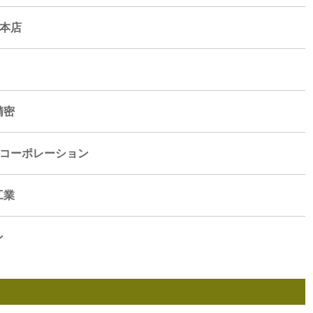
安本店
精密
語コーポレーション
工業
ン