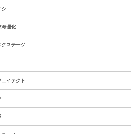
イシ
東海理化
ネクステージ
ジェイテクト
キ
成