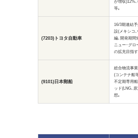
が増収)12%
等｡
16/3期連
設(メキシコ
(7203)トヨタ自動車
編､開発期間
ニュー･グロ
の拡充目指す
総合物流事業
(コンテナ船等)
(9101)日本郵船
不定期専用船
ッド(LNG
想｡