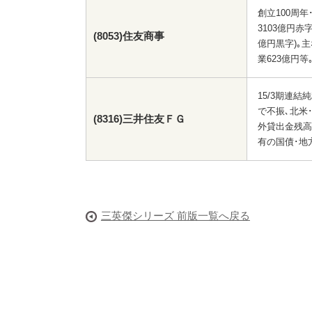
創立100周年
3103億円赤
(8053)住友商事
億円黒字)｡
業623億円
15/3期連結
で不振､北米
(8316)三井住友ＦＧ
外貸出金残高1
有の国債･地
三英傑シリーズ 前版一覧へ戻る