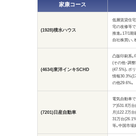
家康コース
低層賃貸住宅
宅の改修等で
(1928)積水ハウス
推進｡17/
自社株買い､
凸版印刷系｡
(その他･調整
(4634)東洋インキSCHD
(47.5%)､ポ
情報30.3%(
の他29.6%｡
電気自動車で
ア)531.8万台
(7201)日産自動車
月)122.2万台
31万台(26.1
等｡中国市場