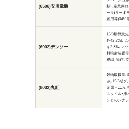
(6506)安川電機
献)､産業用
ール(サーボ
置用等)34
15/3期得
外42.2%(ホ
(6902)デンソー
キ2.5%､マ
料噴射装置等
視認･操作､
穀物取扱量､
み｡15/3期
(8002)丸紅
金属－11%､
スタイル･紙パ
ンとのシナジ