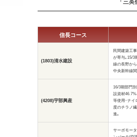
「三英
信長コース
民間建築工事
が寄与｡15/
(1803)清水建設
線の長野から
中央新幹線関
16/3期部門
設資材46.7
(4208)宇部興産
等使用･ナイ
度のチラノ繊
進｡
サーボモータ
ンバータ(空