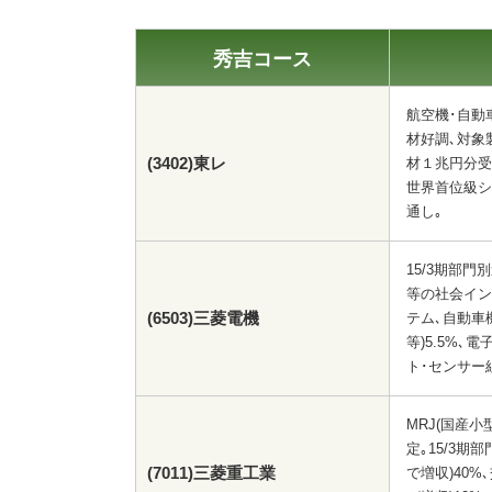
秀吉コース
航空機･自動
材好調､対象
(3402)東レ
材１兆円分受
世界首位級シ
通し｡
15/3期部
等の社会イン
(6503)三菱電機
テム､自動車機
等)5.5%､
ト･センサー
MRJ(国産小
定｡15/3
(7011)三菱重工業
で増収)40%