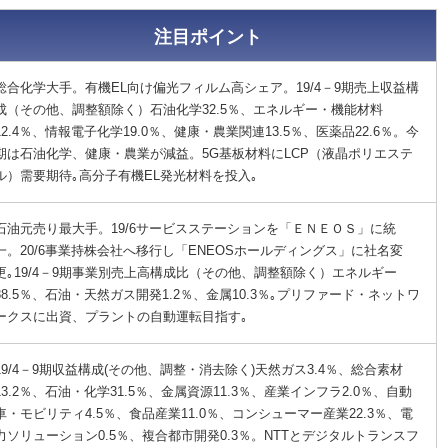
注目ポイント
総合化学大手。有機EL向け偏光フィルム高シェア。19/4－9期売上収益構
成（その他、調整額除く）石油化学32.5％、エネルギー・機能材料
12.4％、情報電子化学19.0％、健康・農業関連13.5％、医薬品22.6％。今
期は石油化学、健康・農業が減益。5G基板材料にLCP（液晶ポリエステ
ル）需要期待｡高分子有機EL発光材料を投入｡
石油元売り最大手。19/6サービスステーションを「ＥＮＥＯＳ」に統
一。20/6事業持株会社へ移行し「ENEOSホールディングス」に社名変
更｡19/4－9期事業別売上高構成比（その他、調整額除く）エネルギー
88.5％、石油・天然ガス開発1.2％、金属10.3％｡プリファード・ネットワ
ークスに出資、プラントの自動運転目指す｡
19/4－9期収益構成(その他、調整・消去除く)天然ガス3.4％、総合素材
13.2％、石油・化学31.5％、金属資源11.3％、産業インフラ2.0％、自動
車・モビリティ4.5％、食品産業11.0％、コンシューマー産業22.3％、電
力ソリューション0.5％、複合都市開発0.3％。NTTとデジタルトランスフ