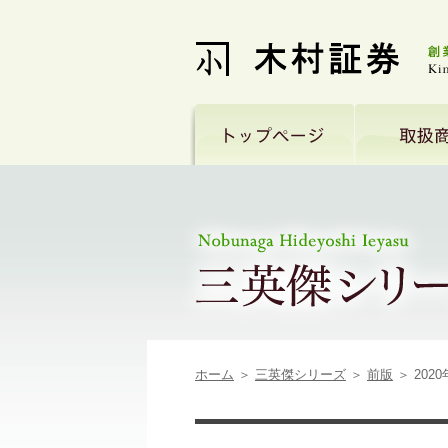
ホーム
＞
三英傑シリーズ
＞
前版
＞ 202