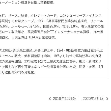
ォーメーション推進を目指し業務提携。
銀行、リース、証券、クレジットカード、コンシューマーファイナンス
等展開する金融グループ。19/4－9期事業部門別業務純益構成、リテール
15.6％、ホールセール27.5％、国際25.0％、市場31.9％。有人店舗での住
宅ローン取扱縮小。英資産運用会社TTインターナショナル買収、 海外展
開強化。日興証券はHEROZと業務提携。
東北6県と新潟県に供給｡原発は停止中。19/4－9期販売電力量は減少もエ
リア外への販売、燃料調整額は増加。19/8より能代で高熱効率の火力発
電の試運転開始。23/6完成予定で上越火力建設に着手。東北・新潟エリ
アで風力など再生可能エネルギー発電事業計画に出資、開発・参画。4月
より送配電部門を分社化。
2019年12月版
2020年2月版