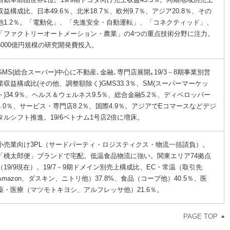
収益構成比、日本49.6％、北米18.7％、欧州9.7％、アジア20.8％、その
他1.2％。「電動化」、「先進安全・自動運転」、「コネクティッド」、
「ファクトリーオートメーション・農業」の4つの重点技術分野に注力。
5000億円規模の研究開発費投入。
GMS(総合スーパー)中心に不動産､金融､専門店展開｡19/3－8期事業別営
業収益構成比(その他、調整額除く)GMS33.3％、SM(スーパーマーケッ
ト)34.9％、ヘルス＆ウェルネス9.5％、総合金融5.2％、ディベロッパー
4.0％、サービス・専門店8.2％、国際4.9％。アジアでEコマースなどデジ
タルシフト推進。19/6ベトナム1号店2倍に増床。
小売業向け3PL（サードパーティ・ロジスティクス・物流一括請負）。
「桃太郎便」ブランドで宅配。低温食品物流に強い。関東エリア74拠点
（19/9現在）。19/7－9期ドメイン別売上構成比、EC・常温（取引先
Amazon、ダスキン、ニトリ他）37.8%、食品（コープ他）40.5％、医
薬・医療（マツモトキヨシ、アルフレッサ他）21.6％。
PAGE TOP