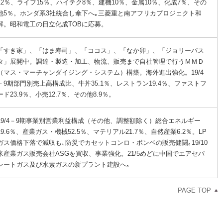
12％、ライフ15％、ハイテク8％、建機10％、金属10％、化成7％、その
他5％。ホンダ系3社統合し傘下へ｡三菱重と南アフリカプロジェクト和
解。昭和電工の日立化成TOBに応募。
「すき家」、「はま寿司」、「ココス」、「なか卯」、「ジョリーパス
タ」展開中。調達・製造・加工、物流、販売まで自社管理で行うＭＭＤ
（マス・マーチャンダイジング・システム）構築。海外進出強化。19/4
－9期部門別売上高構成比、牛丼35.1％、レストラン19.4％、ファストフ
ード23.9％、小売12.7％、その他8.9％。
19/4－9期事業別営業利益構成（その他、調整額除く）総合エネルギー
19.6％、産業ガス・機械52.5％、マテリアル21.7％、自然産業6.2％。LP
ガス価格下落で減収も､防災でカセットコンロ・ボンベの販売健闘｡19/10
米産業ガス販売会社ASGを買収、事業強化。21/5めどに中国でエアセパ
レートガス及び水素ガスの新プラント建設へ｡
PAGE TOP