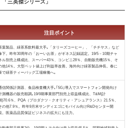
「三英傑シリーズ」
注目ポイント
茶葉製品、緑茶系飲料最大手｡「タリーズコーヒー」、「チチヤス」など
傘下。昨年30周年の「おーいお茶」がギネス記録認定。19/5－10期チャ
ネル別売上構成比、スーパー43％、コンビニ28％、自動販売機15％、そ
の他14％。大型ペット値上げ利益率改善。海外向け緑茶製品伸長。春に
豪で緑茶ティーバッグ工場稼働へ｡
通信関係計測器、食品検査機大手｡｢5G｣導入でスマートフォン開発向け
計測機器の販売順調｡19/9期事業部門別売上収益構成比、T&M(計
測)70.6％、PQA（プロダクツ・クオリティ・アシュアランス）21.5％、
その他7.9％。昨年9月米サンディエゴにモバイル向けR&Dセンター開
設。医薬品品質保証ビジネスの拡大にも注力。
自動車部品世界2位。19/9期トヨタ向け売上収益45.5％。同期地域別売上