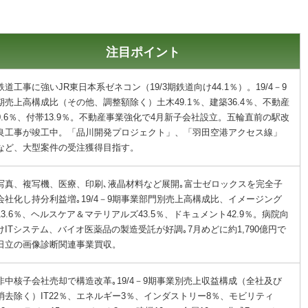
注目ポイント
鉄道工事に強いJR東日本系ゼネコン（19/3期鉄道向け44.1％）。19/4－9
期売上高構成比（その他、調整額除く）土木49.1％、建築36.4％、不動産
0.6％、付帯13.9％。不動産事業強化で4月新子会社設立。五輪直前の駅改
良工事が竣工中。「品川開発プロジェクト」、「羽田空港アクセス線」
など、大型案件の受注獲得目指す。
写真、複写機、医療、印刷､液晶材料など展開｡富士ゼロックスを完全子
会社化し持分利益増｡19/4－9期事業部門別売上高構成比、イメージング
13.6％、ヘルスケア＆マテリアルズ43.5％、ドキュメント42.9％。病院向
けITシステム、バイオ医薬品の製造受託が好調｡7月めどに約1,790億円で
日立の画像診断関連事業買収。
非中核子会社売却で構造改革｡19/4－9期事業別売上収益構成（全社及び
消去除く）IT22％、エネルギー3％、インダストリー8％、モビリティ