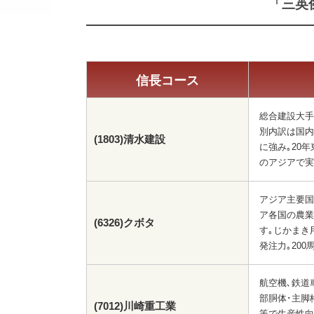
「三英
信長コース
総合建設大手｡
別内訳は国内90
(1803)清水建設
に強み｡20
のアジアで実
アジア主要国
ア各国の農業
(6326)クボタ
す｡じかまき
発注力｡20
航空機､鉄道
部胴体･主脚
(7012)川崎重工業
等で生産性向