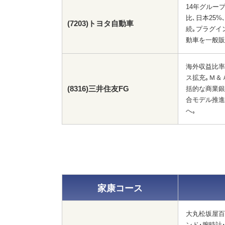
14年グループ
比､日本25%
(7203)トヨタ自動車
続｡プラグイ
動車を一般販
海外収益比率1
ス拡充｡Ｍ＆
(8316)三井住友FG
括的な商業銀
合モデル推進
へ｡
家康コース
大丸松坂屋百
ンド･腕時計