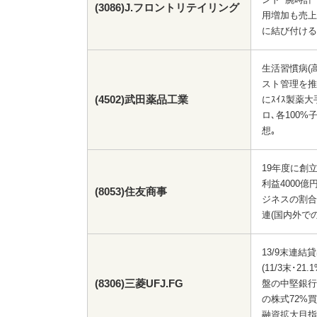
(3086)J.フロントリテイリング
用増加も売上
に結び付ける
生活習慣病(
スト管理を推
(4502)武田薬品工業
にｽｲｽ製薬大
ロ､各100%
想｡
19年度に創立
利益4000億
(8053)住友商事
ジネスの割合
連(国内外で
13/9末連結
(11/3末･
(8306)三菱UFJ.FG
盤の中堅銀行
の株式72%
融資拡大目指