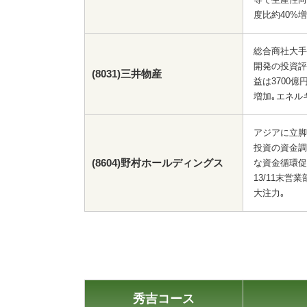
度比約40%増
総合商社大手
開発の投資評
(8031)三井物産
益は3700
増加｡エネル
アジアに立脚
投資の資金調
(8604)野村ホールディングス
な資金循環促
13/11末営業
大注力｡
秀吉コース