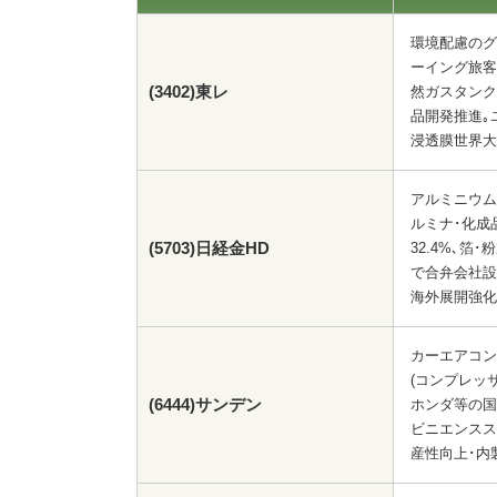
環境配慮のグ
ーイング旅客
(3402)東レ
然ガスタンク
品開発推進｡
浸透膜世界大
アルミニウム
ルミナ･化成品
(5703)日経金HD
32.4%､箔･
で合弁会社設
海外展開強化
カーエアコン部
(コンプレッサ
(6444)サンデン
ホンダ等の国
ビニエンスス
産性向上･内