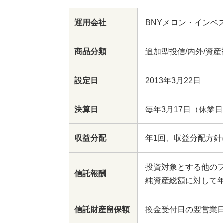
運用会社
BNYメロン・インベ
商品分類
追加型投信/内外/資産
設定日
2013年3月22日
決算日
毎年3月17日（休業
収益分配
年1回、収益分配方
投資対象とする他の
信託報酬
純資産総額に対して年
信託財産留保額
換金受付日の翌営業日