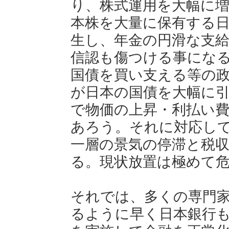
り、株式運用を大幅に
本株を大量に保有する
生し、年金の円滑な支
信認も傷つける事にな
国債を買い支える等の
が日本の国債を大幅に
で物価の上昇・利払い
あろう。それに対応し
一層の景気の停滞と税
る。現状放置は極めて
それでは、多くの専門
るように早く日本銀行