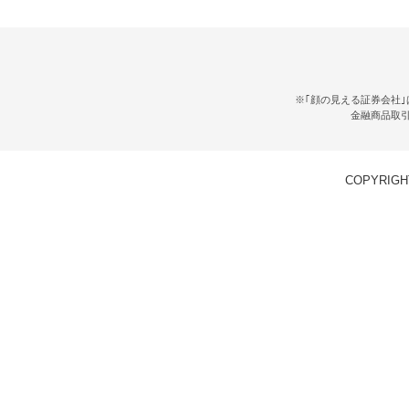
※｢顔の見える証券会社｣
金融商品取
COPYRIGHT