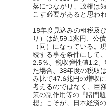
落につながり、政権は
こす必要があると思わ
18年度見込みの租税及
り）は約59.1兆円、公債
（同）になっている。
続する事を条件にして
2.5％、税収弾性値1.
た場合、38年度の税収は1
み比で47.6兆円の増
考えるのではなく、巨
策の副作用等の『諸問
想』こそが、日本経済