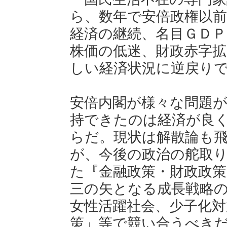
ら、数年で安倍政権以
経済の継続、名目ＧＤ
株価の低迷、財政赤字
しい経済状況に逆戻り
安倍内閣が様々な問題
持できたのは経済が良
らだ。現状は解散論も
が、今後の政治の舵取
た『金融政策・財政政
三の矢となる成長戦略
女性活躍社会、少子化対
策」等で競い合うべき