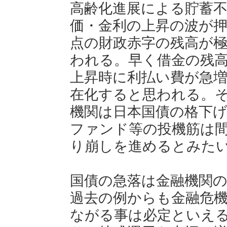
高齢化進展による貯蓄
価・金利の上昇の波が
点の財政赤字の残高が
われる。早く借金の残
上昇時に利払い費が急
在化すると思われる。
機関は日本国債の格下
ファンド等の投機筋は
り崩しを進めるとみた
国債の急落は金融機関
過去の例からも金融危
ながる事は必定といえ