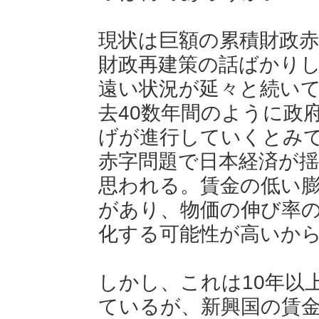
現状は巨額の累積財政
財政再建策の話ばかり
遠い状況が延々と続い
去40数年間のように政
げが進行していくとみ
赤字問題で日本経済が
思われる。賃金の低い
があり、物価の伸び率
化する可能性が高いか
しかし、これは10年以
ているが、新興国の賃