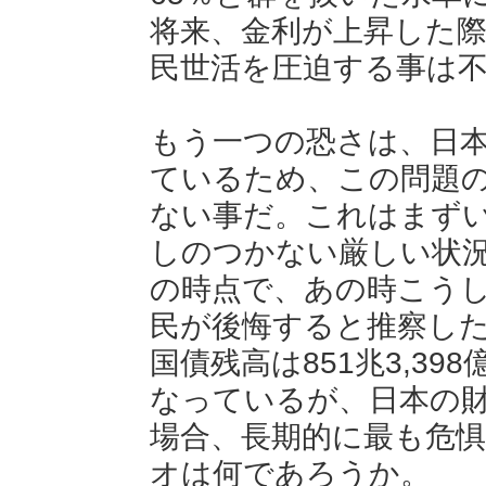
将来、金利が上昇した
民世活を圧迫する事は
もう一つの恐さは、日
ているため、この問題
ない事だ。これはまず
しのつかない厳しい状
の時点で、あの時こう
民が後悔すると推察した
国債残高は851兆3,3
なっているが、日本の
場合、長期的に最も危
オは何であろうか。