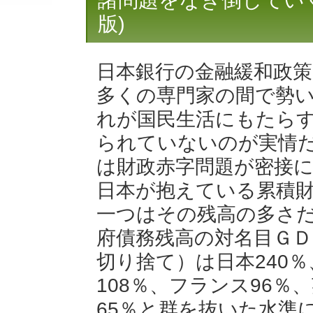
諸問題をなぎ倒していく大
版)
日本銀行の金融緩和政
多くの専門家の間で勢
れが国民生活にもたら
られていないのが実情
は財政赤字問題が密接
日本が抱えている累積
一つはその残高の多さ
府債務残高の対名目ＧＤ
切り捨て）は日本240％
108％、フランス96％
65％と群を抜いた水準