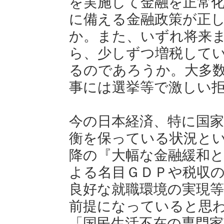
を実施して金融を正常
に備える金融政策が正
か。また、いずれ将来
ら、少しずつ増税して
るのであろうか。大多
事には選挙等で激しい
今の日本経済、特に国
衡を保っている状況と
降の『大幅な金融緩和
よる名目ＧＤＰや税収
良好な就職環境の実現
前提になっていると思
「国民生活不在の専門