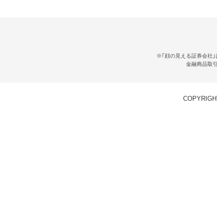
※｢顔の見える証券会社｣
金融商品取
COPYRIGHT