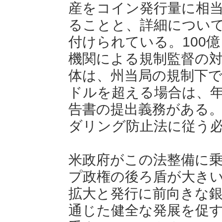
産をコイン発行量に相
ることと、詳細につい
付けられている。100
機関による規制監督の
体は、州当局の規制下で
ドルを超える場合は、
告書の提出義務がある
ダリング防止法に従う
米政府がこの法整備に
プ政権の後ろ盾が大き
拡大と発行に前向きな
通じた健全な発展を促