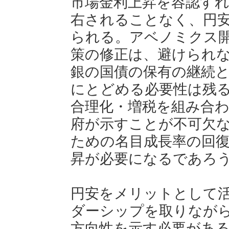
市場金利上昇を容認す
右されることなく、円
られる。アベノミクス
策の修正は、避けられ
銀の国債の保有の継続
にとどめる必要性は残
合理化・増税を組み合
府が示すことが不可欠
ための名目成長率の回
昇が必要になるであろ
円安をメリットとして
ダーシップを取りなが
方向性を示す必要があ