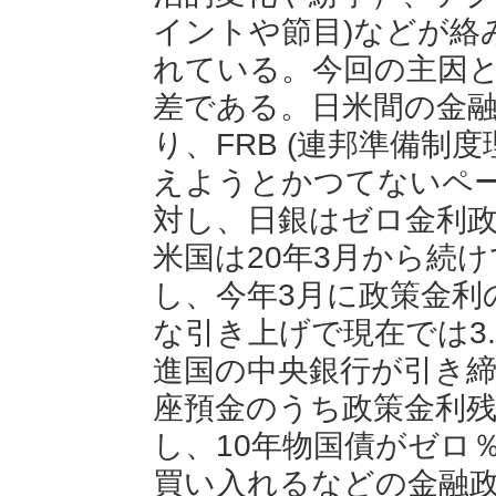
イントや節目)などが絡
れている。今回の主因
差である。日米間の金
り、FRB (連邦準備制
えようとかつてないペ
対し、日銀はゼロ金利
米国は20年3月から続
し、今年3月に政策金利
な引き上げで現在では3.
進国の中央銀行が引き
座預金のうち政策金利残
し、10年物国債がゼロ
買い入れるなどの金融