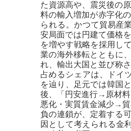
た資源高や、震災後の
料の輸入増加が赤字化
られる。かつて貿易産
安局面では円建て価格
を増やす戦略を採用し
業の海外移転とともに
れ、輸出大国と並び称
占めるシェアは、ドイ
を辿り、足元では韓国
後、「円安進行→原材料
悪化・実質賃金減少→貿
負の連鎖が、定着する
因として考えられる金