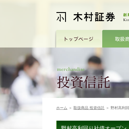
ホーム
＞
取扱商品 投資信託
＞ 野村高利
野村高利回り社債オープン