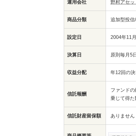
運用会社
野村アセッ
商品分類
追加型投信/
設定日
2004年11
決算日
原則毎月5
収益分配
年12回の
ファンドの純
信託報酬
乗じて得た
信託財産留保額
ありません
商品概要等