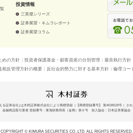
投資情報
一覧
三英傑シリーズ
証券展望・キムラレポート
証券展望コラム
ための方針
投資者保護基金・顧客資産の分別管理
最良執行方針
益相反管理方針の概要
反社会的勢力に対する基本方針
倫理コー
える証券会社｣は木村証券株式会社により商標登録（【商標登録番号】 第4638528号 ）さ
金融商品取引業者 登録番号：東海財務局長（金商）第６号 加入協会：日本証券業協会
COPYRIGHT © KIMURA SECURITIES CO.,LTD. ALL RIGHTS RESERVED.