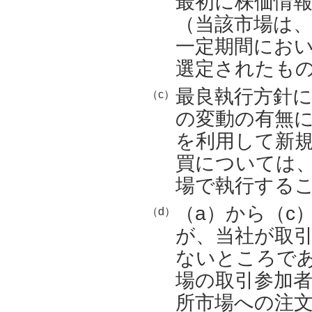
最初に株価情
（当該市場は
一定期間にお
選定されたも
最良執行方針
（c）
の変動の有無
を利用して新
買については
場で執行する
（a）から（c
（d）
が、当社が取
ないところで
場の取引参加
所市場への注