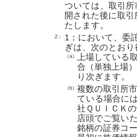
ついては、取引所
開された後に取引
たします。
1：において、委
2：
ぎは、次のとおり
上場している
（a）
合（単独上場
り次ぎます。
複数の取引所
（b）
ている場合に
社ＱＵＩＣＫ
店頭でご覧い
銘柄の証券コ