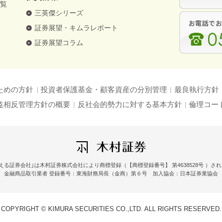
一覧
三英傑シリーズ
証券展望・キムラレポート
証券展望コラム
ための方針
投資者保護基金・顧客資産の分別管理
最良執行方針
益相反管理方針の概要
反社会的勢力に対する基本方針
倫理コー
える証券会社｣は木村証券株式会社により商標登録（【商標登録番号】 第4638528号 ）さ
金融商品取引業者 登録番号：東海財務局長（金商）第６号 加入協会：日本証券業協会
COPYRIGHT © KIMURA SECURITIES CO.,LTD. ALL RIGHTS RESERVED.