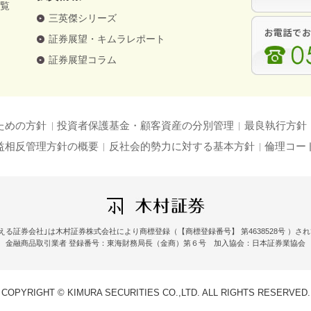
一覧
三英傑シリーズ
証券展望・キムラレポート
証券展望コラム
ための方針
投資者保護基金・顧客資産の分別管理
最良執行方針
益相反管理方針の概要
反社会的勢力に対する基本方針
倫理コー
える証券会社｣は木村証券株式会社により商標登録（【商標登録番号】 第4638528号 ）さ
金融商品取引業者 登録番号：東海財務局長（金商）第６号 加入協会：日本証券業協会
COPYRIGHT © KIMURA SECURITIES CO.,LTD. ALL RIGHTS RESERVED.