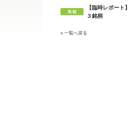
【臨時レポート
３銘柄
« 一覧へ戻る